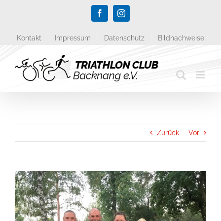
Zum
Facebook
Instagram
Inhalt
springen
Kontakt
Impressum
Datenschutz
Bildnachweise
Zurück
Vor
Zeige
grösseres
Bild