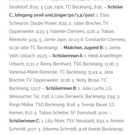
Straßdorf, 8:05; 3. Luis Jope, TC Backnang, 8:25. –
Schüler
C, Jahrgang 2006 und jünger (50/1,5/500):
1. Elias
Schwarze, Daube Power, 8:24; 2. Julian Bracher, TV
Oppenweiler, 9:23; 3. Valentin Clemens, 9:26; 4. Tobias
Reinecke, 9:55; 5. Jamie Jope, 10:03; 6. Constantin Clemens,
10:30 (alle TC Backnang). –
Mädchen, Jugend B:
1. Janna
Väth, Urbach, 25:23. –
Schülerinnen A:
1. Heidi Andelfinger,
Urbach, 11:11; 2. Romy Bernhard, TSG Backnang, 11:26; 3.
Vanessa-Marie Reinecke, TC Backnang, 11:43; 4. Jana
Bracher, TV Oppenweiler, 12:28; 5. Nelly Brose, TC
Backnang, 13:07. –
Schülerinnen B:
1. Julia Luchs, LG
Weissacher Tal, 7:56; 2. Lina Zerrweck, Backnang, 7:59; 3.
Ronja Müller, TSG Backnang, 8:06; 4. Svenja Bauer, LG
Kernen, 8:17; 5. Tabea Scheller, SF Dornstadt, 9:00. –
Schülerinnen C:
1. Lilly Muhr, TSV Neustadt, 8:51; 2. Amelie
Schmidt, 9:07; 3. Johanna Schmidt, 9:08 (beide Backnang);