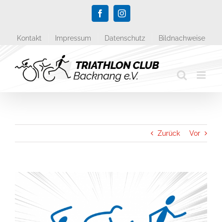
Zum
Facebook
Instagram
Inhalt
springen
Kontakt
Impressum
Datenschutz
Bildnachweise
Zurück
Vor
Zeige
grösseres
Bild