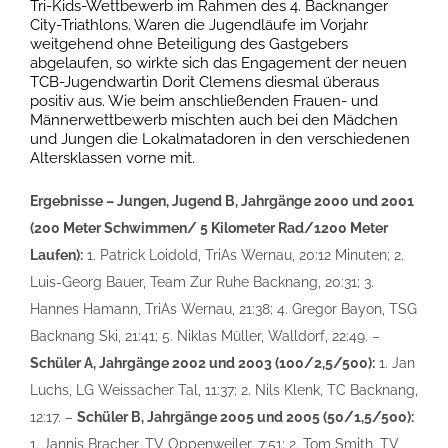
Tri-Kids-Wettbewerb im Rahmen des 4. Backnanger
City-Triathlons. Waren die Jugendläufe im Vorjahr
weitgehend ohne Beteiligung des Gastgebers
abgelaufen, so wirkte sich das Engagement der neuen
TCB-Jugendwartin Dorit Clemens diesmal überaus
positiv aus. Wie beim anschließenden Frauen- und
Männerwettbewerb mischten auch bei den Mädchen
und Jungen die Lokalmatadoren in den verschiedenen
Altersklassen vorne mit.
Ergebnisse – Jungen, Jugend B, Jahrgänge 2000 und 2001
(200 Meter Schwimmen/ 5 Kilometer Rad/1200 Meter
Laufen):
1. Patrick Loidold, TriAs Wernau, 20:12 Minuten; 2.
Luis-Georg Bauer, Team Zur Ruhe Backnang, 20:31; 3.
Hannes Hamann, TriAs Wernau, 21:38; 4. Gregor Bayon, TSG
Backnang Ski, 21:41; 5. Niklas Müller, Walldorf, 22:49. –
Schüler A, Jahrgänge 2002 und 2003 (100/2,5/500):
1. Jan
Luchs, LG Weissacher Tal, 11:37; 2. Nils Klenk, TC Backnang,
12:17. –
Schüler B, Jahrgänge 2005 und 2005 (50/1,5/500):
1. Jannis Bracher, TV Oppenweiler, 7:51; 2. Tom Smith, TV