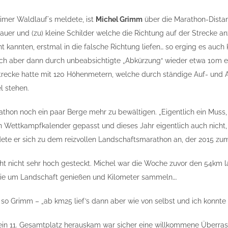
imer Waldlauf´s meldete, ist
Michel Grimm
über die Marathon-Dista
uer und (zu) kleine Schilder welche die Richtung auf der Strecke a
cht kannten, erstmal in die falsche Richtung liefen… so erging es auc
sich aber dann durch unbeabsichtigte „Abkürzung“ wieder etwa 10m e
m Strecke hatte mit 120 Höhenmetern, welche durch ständige Auf- und
l stehen.
thon noch ein paar Berge mehr zu bewältigen. „Eigentlich ein Muss
 Wettkampfkalender gepasst und dieses Jahr eigentlich auch nicht, e
te er sich zu dem reizvollen Landschaftsmarathon an, der 2015 zum 
cht nicht sehr hoch gesteckt. Michel war die Woche zuvor den 54k
 Linie um Landschaft genießen und Kilometer sammeln….
, so Grimm – „ab km25 lief’s dann aber wie von selbst und ich konnte
 ein 11. Gesamtplatz herauskam war sicher eine willkommene Überrasch