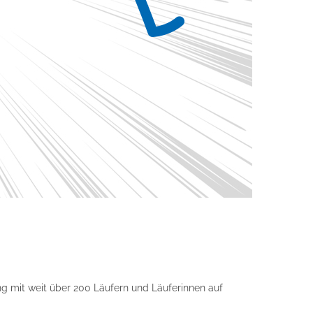
 mit weit über 200 Läufern und Läuferinnen auf