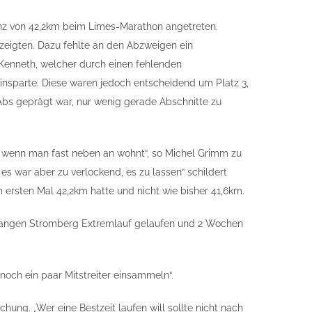
nz von 42,2km beim Limes-Marathon angetreten.
nzeigten. Dazu fehlte an den Abzweigen ein
h Kenneth, welcher durch einen fehlenden
insparte. Diese waren jedoch entscheidend um Platz 3,
 Abs geprägt war, nur wenig gerade Abschnitte zu
, wenn man fast neben an wohnt“, so Michel Grimm zu
s war aber zu verlockend, es zu lassen“ schildert
ersten Mal 42,2km hatte und nicht wie bisher 41,6km.
m langen Stromberg Extremlauf gelaufen und 2 Wochen
 noch ein paar Mitstreiter einsammeln“.
ung. „Wer eine Bestzeit laufen will sollte nicht nach