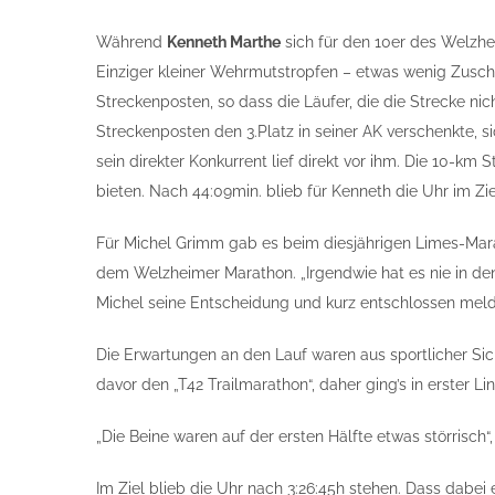
Während
Kenneth Marthe
sich für den 10er des Welzhe
Einziger kleiner Wehrmutstropfen – etwas wenig Zuscha
Streckenposten, so dass die Läufer, die die Strecke ni
Streckenposten den 3.Platz in seiner AK verschenkte, 
sein direkter Konkurrent lief direkt vor ihm. Die 10-k
bieten. Nach 44:09min. blieb für Kenneth die Uhr im Zie
Für Michel Grimm gab es beim diesjährigen Limes-Mara
dem Welzheimer Marathon. „Irgendwie hat es nie in den
Michel seine Entscheidung und kurz entschlossen melde
Die Erwartungen an den Lauf waren aus sportlicher Si
davor den „T42 Trailmarathon“, daher ging’s in erster
„Die Beine waren auf der ersten Hälfte etwas störrisch“
Im Ziel blieb die Uhr nach 3:26:45h stehen. Dass dabei