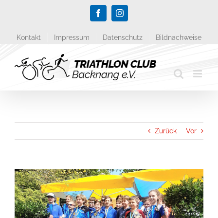
Zum
Facebook
Instagram
Inhalt
springen
Kontakt
Impressum
Datenschutz
Bildnachweise
Zurück
Vor
Zeige
grösseres
Bild