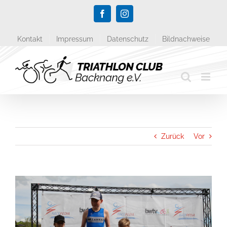
Zum
Facebook
Instagram
Inhalt
springen
Kontakt
Impressum
Datenschutz
Bildnachweise
Zurück
Vor
Zeige
grösseres
Bild