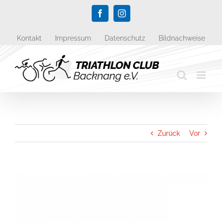
Zum
Facebook
Instagram
Inhalt
springen
Kontakt
Impressum
Datenschutz
Bildnachweise
Zurück
Vor
Zeige
grösseres
Bild