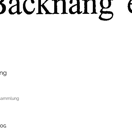
ung
ersammlung
 OG