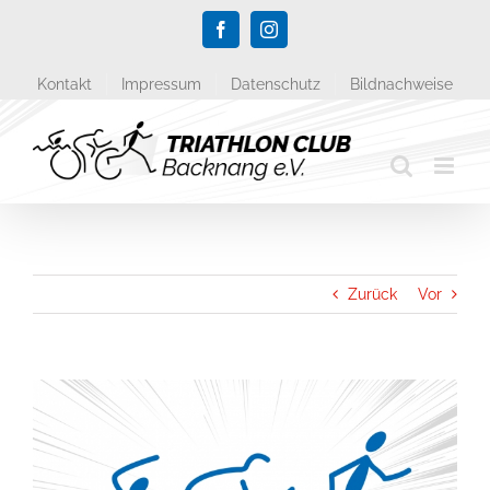
Zum
Facebook
Instagram
Inhalt
springen
Kontakt
Impressum
Datenschutz
Bildnachweise
Zurück
Vor
Zeige
grösseres
Bild