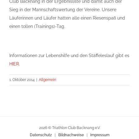
Club Backnang in der Ergebnisliste und damit auch der
Sieg in der Mannschaftswertung der Vereine. Unsere
Läuferinnen und Läufer hatten alle einen Riesenspaß und
einen tollen (Trainings)-Tag.
Informationen zur Lebenshilfe und den Stäffeleslauf gibt es
HIER
.
1. Oktober 2014
|
Allgemein
2026 © Triathlon Club Backnang e.V.
Datenschutz
|
Bildnachweise
|
Impressum