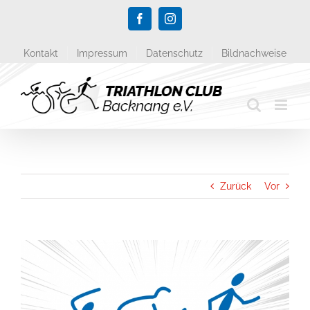
Zum
Facebook
Instagram
Inhalt
springen
Kontakt
Impressum
Datenschutz
Bildnachweise
Zurück
Vor
Zeige
grösseres
Bild